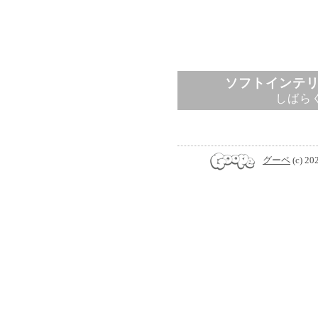
ソフトインテ
しばら
グーペ
(c) 20