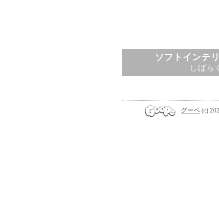
ソフトインテ
しばら
グーペ
(c) 20