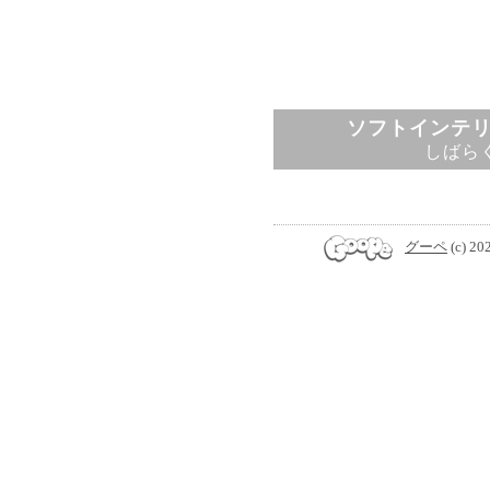
ソフトインテ
しばら
グーペ
(c) 20