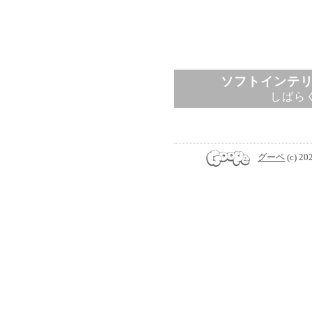
ソフトインテ
しばら
グーペ
(c) 20