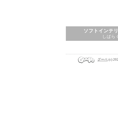
ソフトインテ
しばら
グーペ
(c) 20